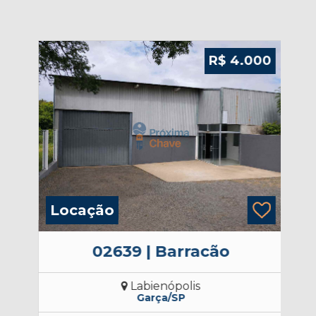
900
R$ 4.000
Locação
L
02639 | Barracão
Labienópolis
Garça/SP