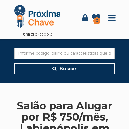
X
0
CRECI
049900-J
Buscar
Salão para Alugar
por R$ 750/mês,
Labienópolis em