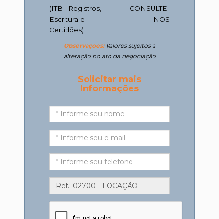
(ITBI, Registros,
CONSULTE-
Escritura e
NOS
Certidões)
Observações:
Valores sujeitos a
alteração no ato da negociação
Solicitar mais
Informações