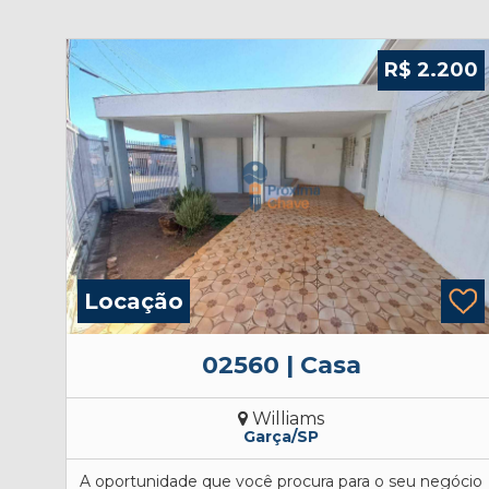
500
R$ 2.200
Locação
02560 | Casa
Williams
Garça/SP
RO
A oportunidade que você procura para o seu negócio