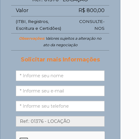
Valor
R$ 800,00
(ITBI, Registros,
CONSULTE-
Escritura e Certidões)
NOS
Observações:
Valores sujeitos a alteração no
ato da negociação
Solicitar mais Informações