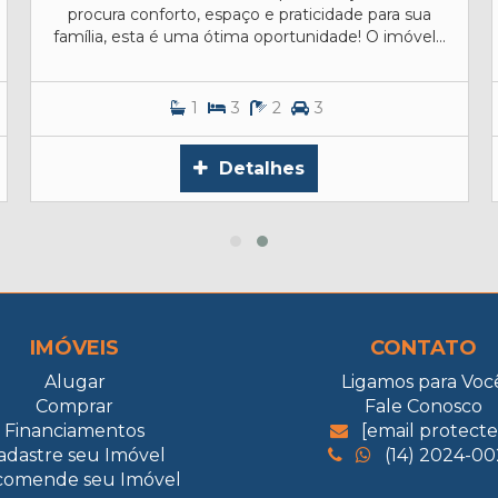
procura conforto, espaço e praticidade para sua
família, esta é uma ótima oportunidade! O imóvel...
1
3
2
3
Detalhes
IMÓVEIS
CONTATO
Alugar
Ligamos para Voc
Comprar
Fale Conosco
Financiamentos
[email protecte
adastre seu Imóvel
(14) 2024-0
comende seu Imóvel