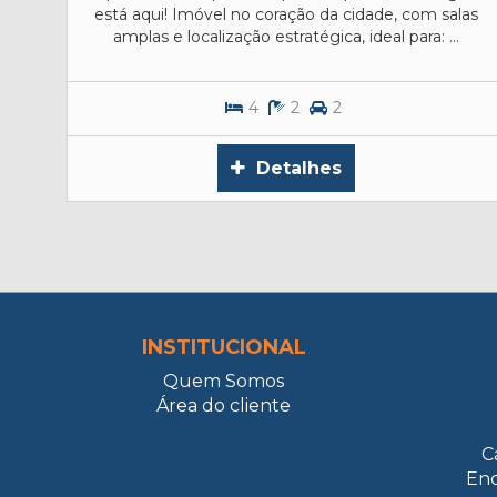
está aqui! Imóvel no coração da cidade, com salas
las
amplas e localização estratégica, ideal para: ...
4
2
2
Detalhes
INSTITUCIONAL
Quem Somos
Área do cliente
C
En