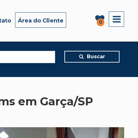
X
tato
Área do Cliente
0
Buscar
iams em Garça/SP