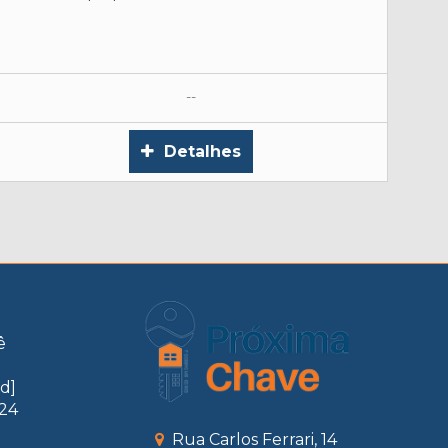
--
Detalhes
ê
d]
024
Rua Carlos Ferrari, 14