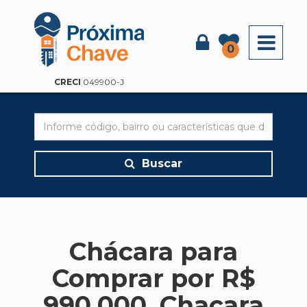
X
0
CRECI
049900-J
Buscar
Chácara para
Comprar por R$
990.000, Chacara