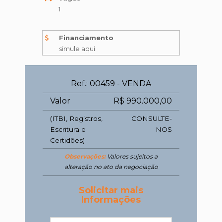
1
Financiamento
simule aqui
Ref.: 00459 - VENDA
Valor
R$ 990.000,00
(ITBI, Registros,
CONSULTE-
Escritura e
NOS
Certidões)
Observações:
Valores sujeitos a
alteração no ato da negociação
Solicitar mais
Informações