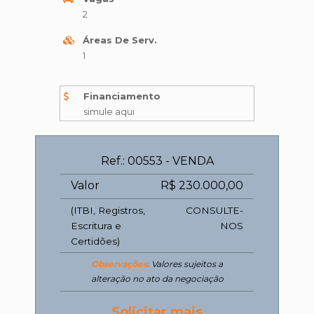
2
Áreas De Serv.
1
Financiamento
simule aqui
Ref.: 00553 - VENDA
Valor
R$ 230.000,00
(ITBI, Registros,
CONSULTE-
Escritura e
NOS
Certidões)
Observações:
Valores sujeitos a
alteração no ato da negociação
Solicitar mais