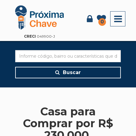
X
0
CRECI
049900-J
Buscar
Casa para
Comprar por R$
230.000,