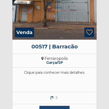
Venda
V
00517 | Barracão
Ferraropolis
Garça/SP
Clique para conhecer mais detalhes.
Imóv
óti
3