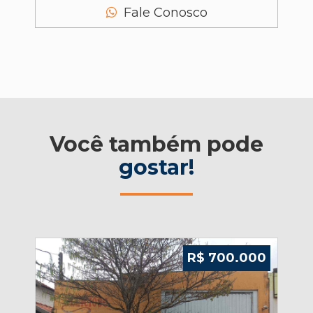
Fale Conosco
Você também pode
gostar!
000
R$ 700.000