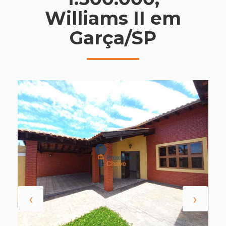
Williams II em
Garça/SP
‹
›