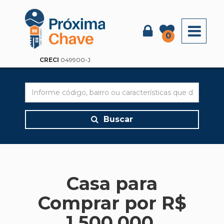
X
0
CRECI
049900-J
Buscar
Casa para
Comprar por R$
1.500.000,