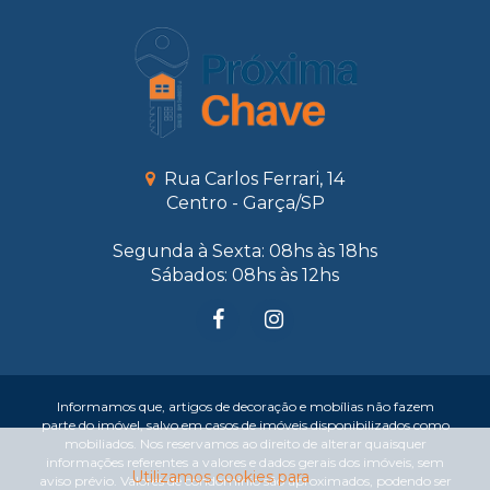
Rua Carlos Ferrari, 14
Centro - Garça/SP
Segunda à Sexta: 08hs às 18hs
Sábados: 08hs às 12hs
Informamos que, artigos de decoração e mobílias não fazem
parte do imóvel, salvo em casos de imóveis disponibilizados como
mobiliados. Nos reservamos ao direito de alterar quaisquer
informações referentes a valores e dados gerais dos imóveis, sem
Utilizamos cookies para
aviso prévio. Valores de condomínio são aproximados, podendo ser