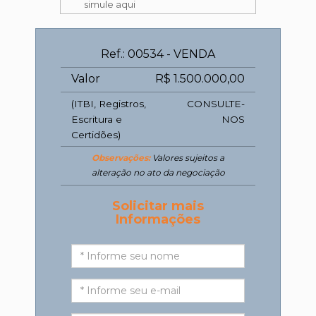
simule aqui
Ref.: 00534 - VENDA
Valor
R$ 1.500.000,00
(ITBI, Registros,
CONSULTE-
Escritura e
NOS
Certidões)
Observações:
Valores sujeitos a
alteração no ato da negociação
Solicitar mais
Informações