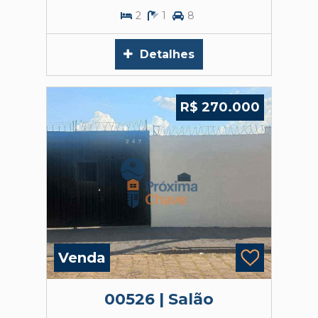
2
1
8
Detalhes
R$ 270.000
Venda
00526 | Salão