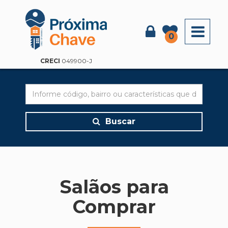
X
0
CRECI
049900-J
Buscar
Salãos para
Comprar