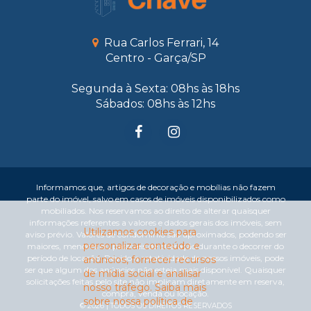
Rua Carlos Ferrari, 14
Centro - Garça/SP
Segunda à Sexta: 08hs às 18hs
Sábados: 08hs às 12hs
Informamos que, artigos de decoração e mobílias não fazem
parte do imóvel, salvo em casos de imóveis disponibilizados como
mobiliados. Nos reservamos ao direito de alterar quaisquer
informações referentes a valores e dados gerais dos imóveis, sem
Utilizamos cookies para
aviso prévio. Valores de condomínio são aproximados, podendo ser
personalizar conteúdo e
maiores, menores ou passíveis de alteração durante o decorrer do
período de locação. Devido a rotatividade de nossos imóveis, pode
anúncios, fornecer recursos
ser que algum dos anúncios não esteja mais disponível. Quaisquer
de mídia social e analisar
solicitações feitas pelo site não implicam diretamente em reserva,
nosso tráfego. Saiba mais
compra, venda ou locação.
sobre nossa
política de
© 2026 | TODOS OS DIREITOS RESERVADOS