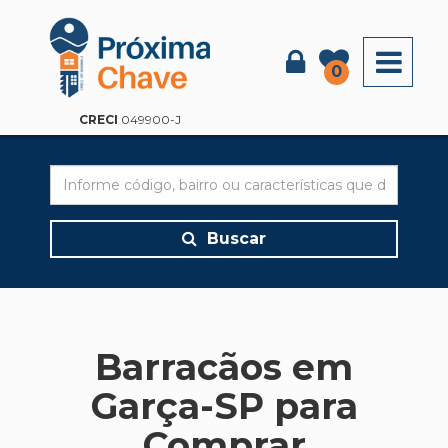
X
0
CRECI
049900-J
Buscar
Barracãos em
Garça-SP para
Comprar