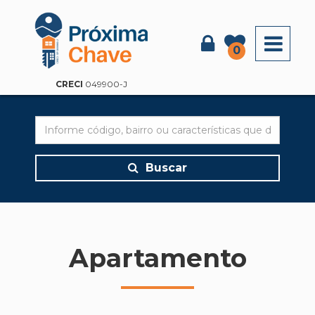
X
0
CRECI
049900-J
Buscar
Apartamento