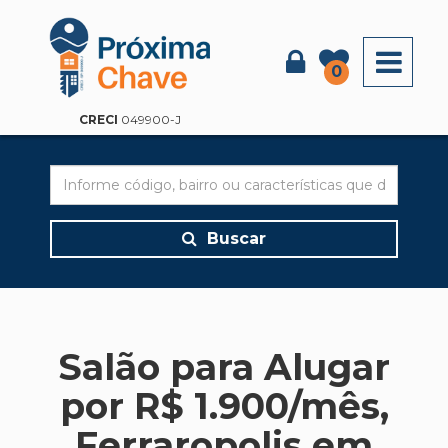
X
0
CRECI
049900-J
Buscar
Salão para Alugar
por R$ 1.900/mês,
Ferraropolis em