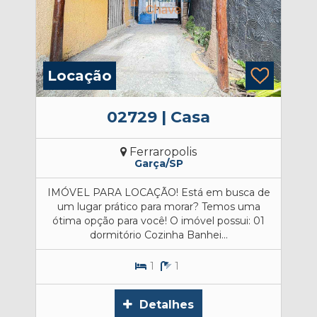
Locação
L
02729 | Casa
Ferraropolis
Garça/SP
IMÓVEL PARA LOCAÇÃO! Está em busca de
um lugar prático para morar? Temos uma
E
ótima opção para você! O imóvel possui: 01
n
dormitório Cozinha Banhei...
1
1
Detalhes