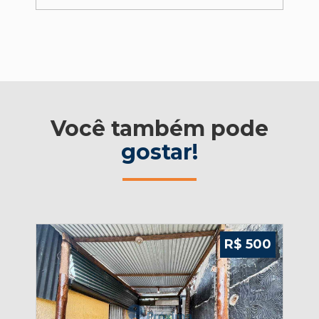
Você também pode
gostar!
650
R$ 500