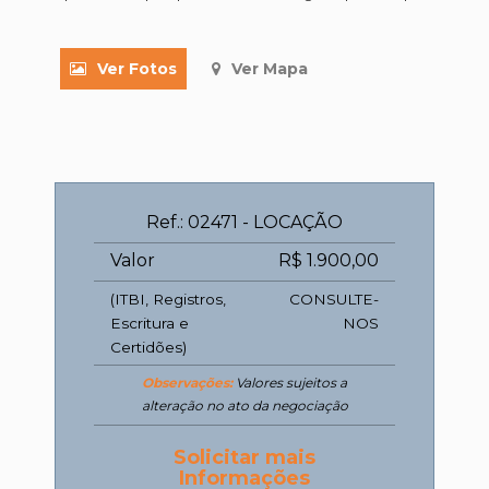
Ver Fotos
Ver Mapa
Ref.: 02471 - LOCAÇÃO
Valor
R$ 1.900,00
(ITBI, Registros,
CONSULTE-
Escritura e
NOS
Certidões)
Observações:
Valores sujeitos a
alteração no ato da negociação
Solicitar mais
Informações