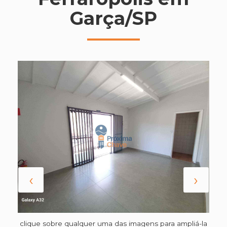
Garça/SP
‹
›
clique sobre qualquer uma das imagens para ampliá-la